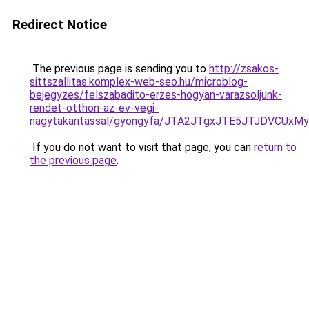
Redirect Notice
The previous page is sending you to
http://zsakos-
sittszallitas.komplex-web-seo.hu/microblog-
bejegyzes/felszabadito-erzes-hogyan-varazsoljunk-
rendet-otthon-az-ev-vegi-
nagytakaritassal/gyongyfa/JTA2JTgxJTE5JTJDV
If you do not want to visit that page, you can
return to
the previous page
.